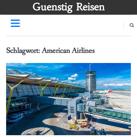
Skip
Guenstig Reisen
to
content
Schlagwort:
American Airlines