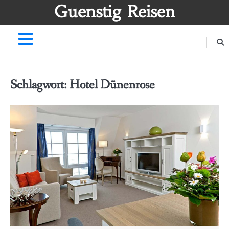
Skip
Guenstig Reisen
to
content
Schlagwort:
Hotel Dünenrose