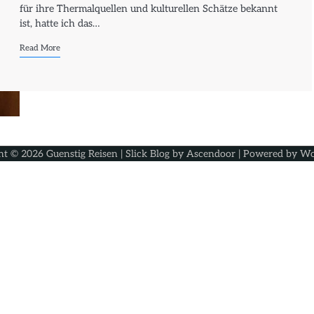
für ihre Thermalquellen und kulturellen Schätze bekannt
ist, hatte ich das…
Read More
ht © 2026
Guenstig Reisen
| Slick Blog by
Ascendoor
| Powered by
Wo