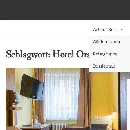
Skip
to
content
Art der Reise
Alleinreisende
Schlagwort:
Hotel Oranien Wies
Reisegruppe
Straßentrip