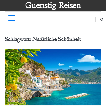
Skip
Guenstig Reisen
to
content
Schlagwort:
Natürliche Schönheit