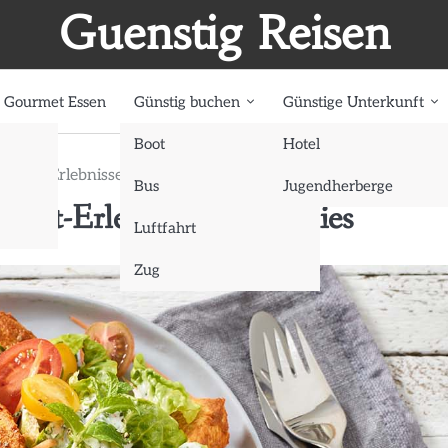
Guenstig Reisen
Gourmet Essen
Günstig buchen
Günstige Unterkunft
Boot
Hotel
urmet-Erlebnisse für Foodies
Bus
Jugendherberge
rmet-Erlebnisse für Foodies
Luftfahrt
Zug