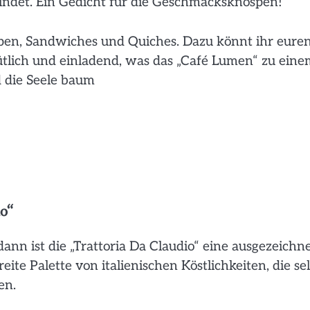
indet. Ein Gedicht für die Geschmacksknospen!
ppen, Sandwiches und Quiches. Dazu könnt ihr eure
ütlich und einladend, was das „Café Lumen“ zu eine
 die Seele baum
o“
dann ist die „Trattoria Da Claudio“ eine ausgezeichn
ite Palette von italienischen Köstlichkeiten, die se
en.