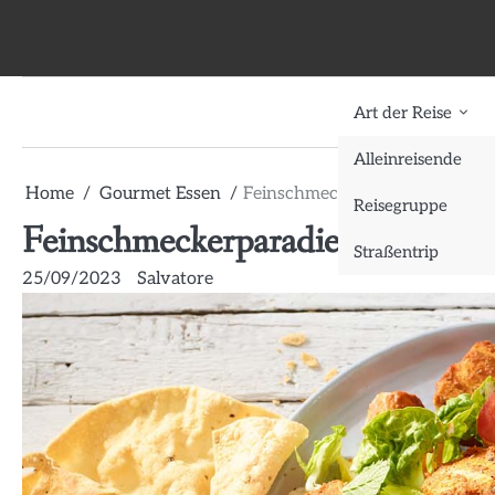
Skip
to
content
Art der Reise
Alleinreisende
Home
Gourmet Essen
Feinschmeckerparadies Kiel: Go
Reisegruppe
Feinschmeckerparadies Kiel: Gou
Straßentrip
25/09/2023
Salvatore