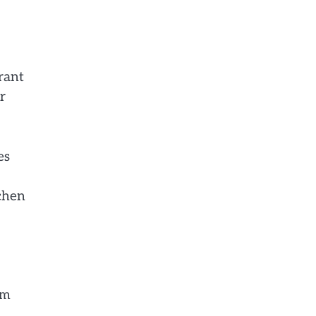
rant
r
es
tchen
um