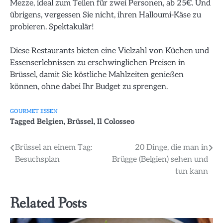
Mezze, ideal zum Teilen für zwei Personen, ab 25€. Und
übrigens, vergessen Sie nicht, ihren Halloumi-Käse zu
probieren. Spektakulär!
Diese Restaurants bieten eine Vielzahl von Küchen und
Essenserlebnissen zu erschwinglichen Preisen in
Brüssel, damit Sie köstliche Mahlzeiten genießen
können, ohne dabei Ihr Budget zu sprengen.
GOURMET ESSEN
Tagged
Belgien
,
Brüssel
,
Il Colosseo
Beitragsnavigation
Brüssel an einem Tag:
20 Dinge, die man in
Besuchsplan
Brügge (Belgien) sehen und
tun kann
Related Posts